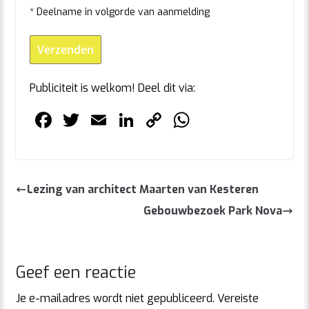
* Deelname in volgorde van aanmelding
Publiciteit is welkom! Deel dit via:
F
T
E
Li
C
W
a
w
m
n
o
h
c
itt
ai
k
p
at
e
er
l
e
y
s
Lezing van architect Maarten van Kesteren
b
dI
Li
A
Gebouwbezoek Park Nova
o
n
n
p
o
k
p
k
Geef een reactie
Je e-mailadres wordt niet gepubliceerd.
Vereiste