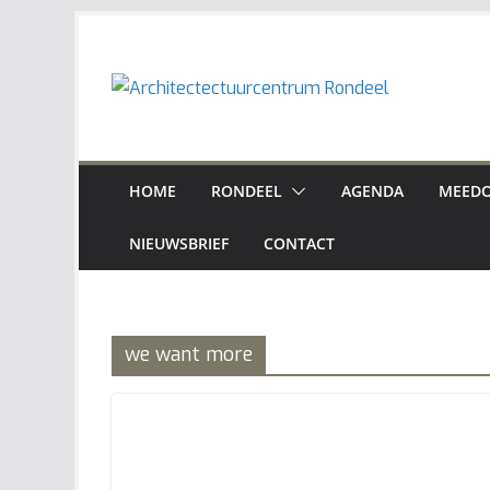
Ga
naar
de
inhoud
HOME
RONDEEL
AGENDA
MEEDO
NIEUWSBRIEF
CONTACT
we want more