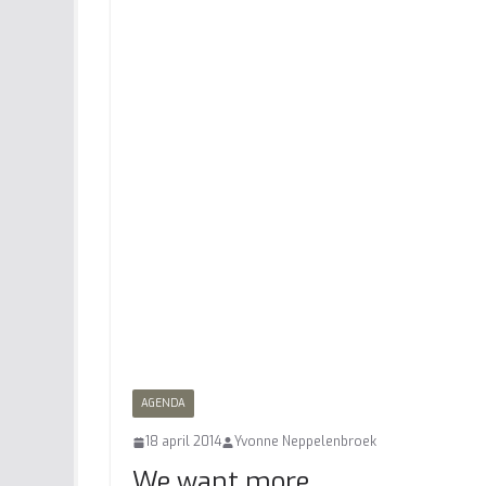
AGENDA
18 april 2014
Yvonne Neppelenbroek
We want more